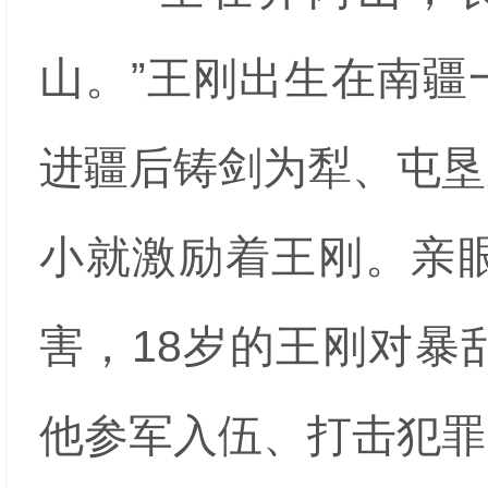
山。”王刚出生在南疆
进疆后铸剑为犁、屯垦
小就激励着王刚。亲
害，18岁的王刚对暴
他参军入伍、打击犯罪