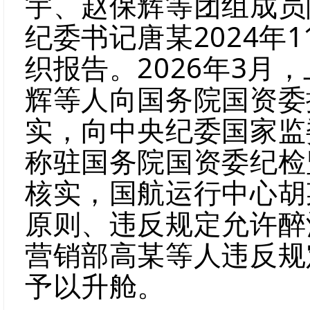
宇、赵保辉等团组成员
纪委书记唐某2024年
织报告。2026年3
辉等人向国务院国资委
实，向中央纪委国家监
称驻国务院国资委纪检
核实，国航运行中心胡
原则、违反规定允许醉
营销部高某等人违反规
予以升舱。