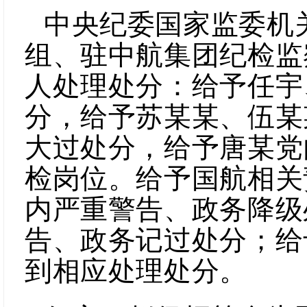
中央纪委国家监委机
组、驻中航集团纪检监
人处理处分：给予任宇
分，给予苏某某、伍某
大过处分，给予唐某党
检岗位。给予国航相关
内严重警告、政务降级
告、政务记过处分；给
到相应处理处分。