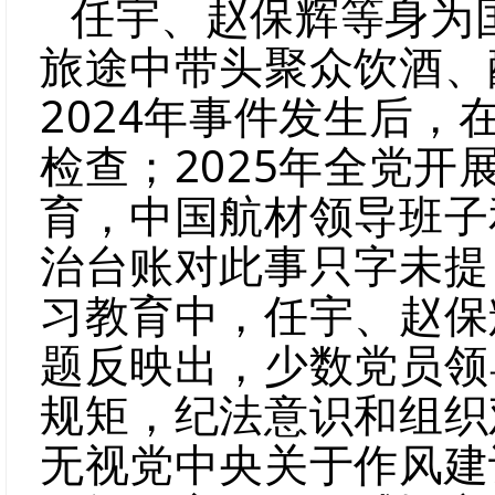
任宇、赵保辉等身为
旅途中带头聚众饮酒、
2024年事件发生后
检查；2025年全党
育，中国航材领导班子
治台账对此事只字未提
习教育中，任宇、赵保
题反映出，少数党员领
规矩，纪法意识和组织
无视党中央关于作风建