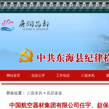
网站首页
信息公开
工作动态
八面来风
所在位置：
八面来风
>
高层速递
中国航空器材集团有限公司任宇、赵保