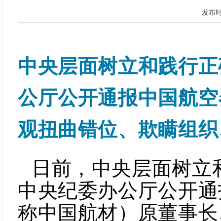
发布时
中央层面树立和践行正
公厅公开通报中国航空
观扭曲错位、欺瞒组织
日前，中央层面树立
中央纪委办公厅公开通
称中国航材）原董事长